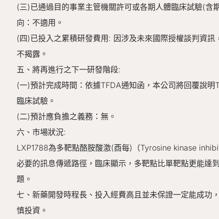
(三)已通過目的事業主管機關許可或各期人體臨床試驗(含
向：不適用。
(四)已投入之累積研發費用: 因涉及未來國際授權談判資
不揭露。
五、將再進行之下一研發階段:
(一)預計完成時間：依據TFDA通知函，本公司將回覆說明
臨床試驗。
(二)預計應負擔之義務：無。
六、市場狀況:
LXP1788為多靶點酪胺酸激(酉每)（Tyrosine kinase 
必要的訊息傳遞路徑，臨床顯示，多靶點比單靶點更能達
題。
七、新藥開發時程長、投入經費高且並未保證一定能成功
慎投資。