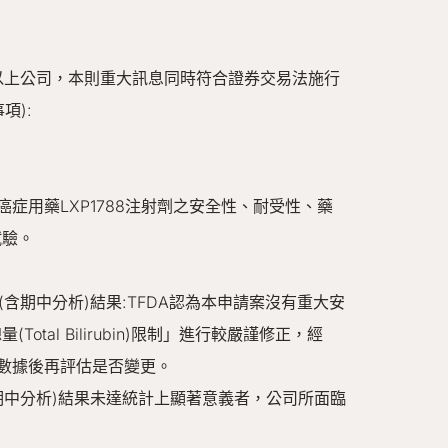
行以上公司，本則重大訊息同時符合證券交易法施行
項):
症用藥LXP1788注射劑之安全性、耐受性、藥
試驗。
含期中分析)結果:TFDA認為本申請案沒有重大安
al Bilirubin)限制」進行較嚴謹修正，經
全數據後再評估是否變更。
期中分析)結果未達統計上顯著意義者，公司所面臨