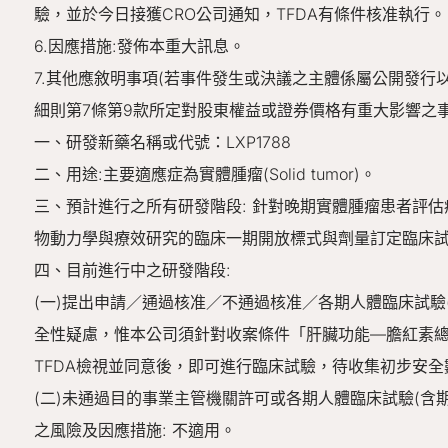
驗，並於今日接獲CRO公司通知，TFDA有條件核准執行。
6.因應措施:發佈本重大訊息。
7.其他應敘明事項(若事件發生或決議之主體係屬公開發
細則第7條第9款所定對股東權益或證券價格有重大影響之事
一、研發新藥名稱或代號：LXP1788
二、用途:主要適應症為實體腫瘤(Solid tumor)。
三、預計進行之所有研發階段: 針對晚期實體腫瘤患者評估癌
物動力學與療效研究的臨床一期開放標式與劑量訂定臨床
四、目前進行中之研發階段:
(一)提出申請／通過核准／不通過核准／各期人體臨床試驗(
全性疑慮，惟本公司須針對收案條件「肝臟功能—膽紅素總量(Tot
TFDA檢視並同意後，即可進行臨床試驗，待收集初步安
(二)未通過目的事業主管機關許可或各期人體臨床試驗(含
之風險及因應措施: 不適用。