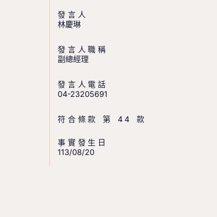
發言人
林慶琳
發言人職稱
副總經理
發言人電話
04-23205691
符合條款 第 44 款
事實發生日
113/08/20