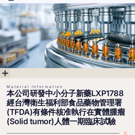
R&D Projects
Material Information
Corporate Governance
Shareholder’s Area
Financial Information
Material Information
本公司研發中小分子新藥LXP1788
經台灣衛生福利部食品藥物管理署
(TFDA)有條件核准執行在實體腫瘤
(Solid tumor)人體一期臨床試驗