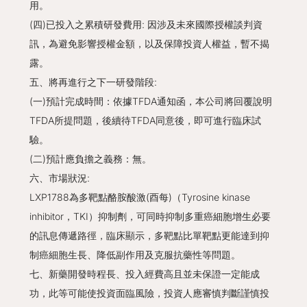
用。
(四)已投入之累積研發費用: 因涉及未來國際授權談判資
訊，為避免影響授權金額，以及保障投資人權益，暫不揭
露。
五、將再進行之下一研發階段:
(一)預計完成時間：依據TFDA通知函，本公司將回覆說明
TFDA所提問題，後續待TFDA同意後，即可進行臨床試
驗。
(二)預計應負擔之義務：無。
六、市場狀況:
LXP1788為多靶點酪胺酸激(酉每)（Tyrosine kinase
inhibitor，TKI）抑制劑，可同時抑制多重癌細胞增生必要
的訊息傳遞路徑，臨床顯示，多靶點比單靶點更能達到抑
制癌細胞生長、降低副作用及克服抗藥性等問題。
七、新藥開發時程長、投入經費高且並未保證一定能成
功，此等可能使投資面臨風險，投資人應審慎判斷謹慎投