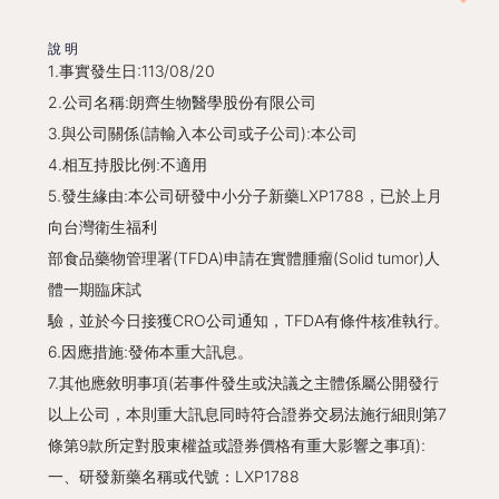
說明
1.事實發生日:113/08/20
2.公司名稱:朗齊生物醫學股份有限公司
3.與公司關係(請輸入本公司或子公司):本公司
4.相互持股比例:不適用
5.發生緣由:本公司研發中小分子新藥LXP1788，已於上月
向台灣衛生福利
部食品藥物管理署(TFDA)申請在實體腫瘤(Solid tumor)人
體一期臨床試
驗，並於今日接獲CRO公司通知，TFDA有條件核准執行。
6.因應措施:發佈本重大訊息。
7.其他應敘明事項(若事件發生或決議之主體係屬公開發行
以上公司，本則重大訊息同時符合證券交易法施行細則第7
條第9款所定對股東權益或證券價格有重大影響之事項):
一、研發新藥名稱或代號：LXP1788