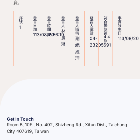
資。
序
發
發
發
發
發
符
事
號
言
言
言
言
言
合
實
日
時
人
人
人
條
發
1
期
間
職
電
款
生
林
稱
話
第
日
113/08/20
15:56:19
44
慶
副
04-
113/08/20
款
琳
總
23205691
經
理
Get In Touch
Room B, 10F., No. 402, Shizheng Rd., Xitun Dist., Taichung
City 407619, Taiwan