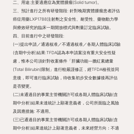
二、用途:主要適應症為實體腫瘤(Solid tumor)。
三、預計進行之所有研發階段: 針對晚期實體腫瘤患者評估
癌症用藥LXP1788注射劑之安全性、耐受性、藥物動力學
與療效研究的臨床一期開放標式與劑量訂定臨床試驗。
四、目前進行中之研發階段:
(一)提出申請／通過核准／不通過核准／各期人體臨床試驗
(含期中分析)結果:TFDA認為本申請案沒有重大安全性疑
慮，惟本公司須針對收案條件「肝臟功能—膽紅素總量
(Total Bilirubin)限制」進行較嚴謹修正，經TFDA檢視並同
意後，即可進行臨床試驗，待收集初步安全數據後再評估
是否變更。
(二)未通過目的事業主管機關許可或各期人體臨床試驗(含
期中分析)結果未達統計上顯著意義者，公司所面臨之風險
及因應措施: 不適用。
(三)已通過目的事業主管機關許可或各期人體臨床試驗(含
期中分析)結果達統計上顯著意義者，未來經營方向：不適