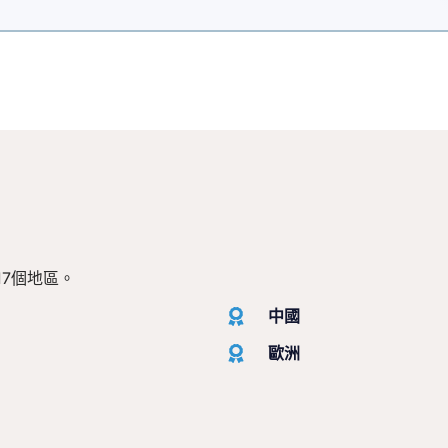
7個地區。
中國
歐洲