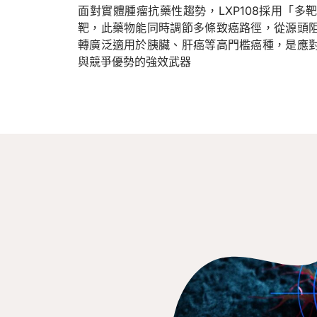
面對實體腫瘤抗藥性趨勢，LXP108採用「
靶，此藥物能同時調節多條致癌路徑，從源頭
轉廣泛適用於胰臟、肝癌等高門檻癌種，是應
與競爭優勢的強效武器