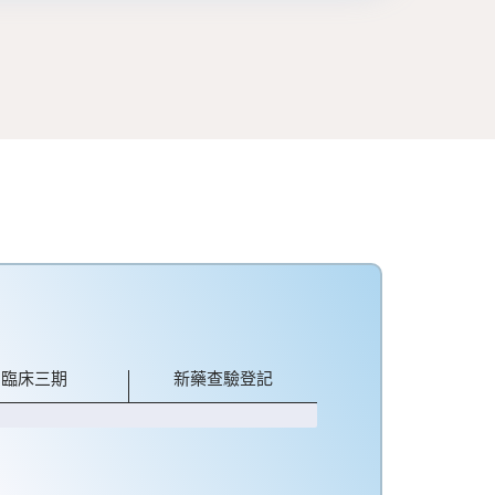
臨床三期
新藥查驗登記