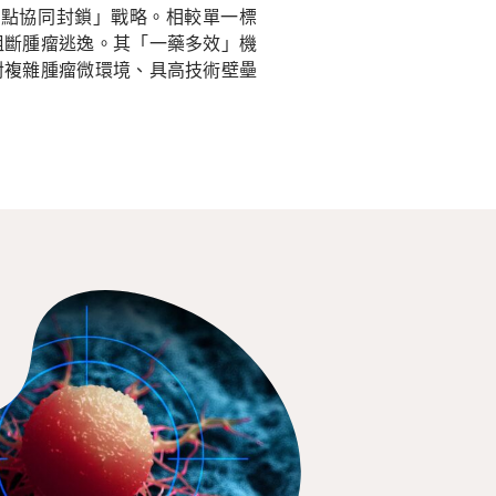
多靶點協同封鎖」戰略。相較單一標
阻斷腫瘤逃逸。其「一藥多效」機
對複雜腫瘤微環境、具高技術壁壘