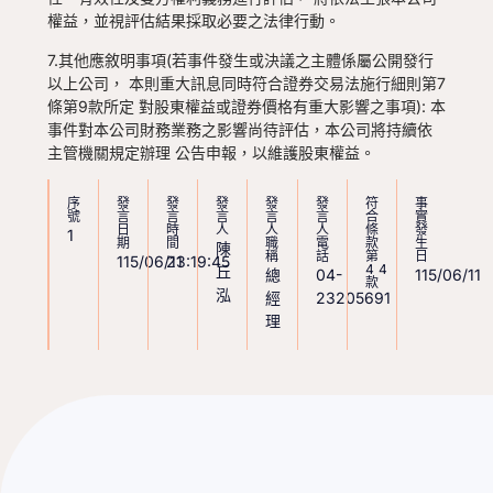
權益，並視評估結果採取必要之法律行動。
7.其他應敘明事項(若事件發生或決議之主體係屬公開發行
以上公司， 本則重大訊息同時符合證券交易法施行細則第7
條第9款所定 對股東權益或證券價格有重大影響之事項): 本
事件對本公司財務業務之影響尚待評估，本公司將持續依
主管機關規定辦理 公告申報，以維護股東權益。
序
發
發
發
發
發
符
事
號
言
言
言
言
言
合
實
日
時
人
人
人
條
發
1
期
間
職
電
款
生
陳
稱
話
第
日
115/06/11
23:19:45
44
丘
總
04-
115/06/11
款
泓
經
23205691
理