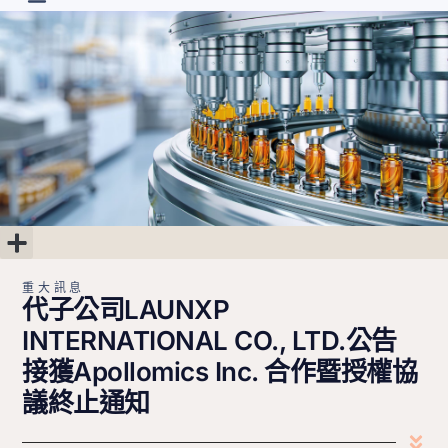
首頁
最新消息
關於朗齊
研發進度
投資人專區
聯絡我們
繁中
重大訊息
公司治理
股東專區
財務專區
重大訊息
代子公司LAUNXP
INTERNATIONAL CO., LTD.公告
接獲Apollomics Inc. 合作暨授權協
議終止通知