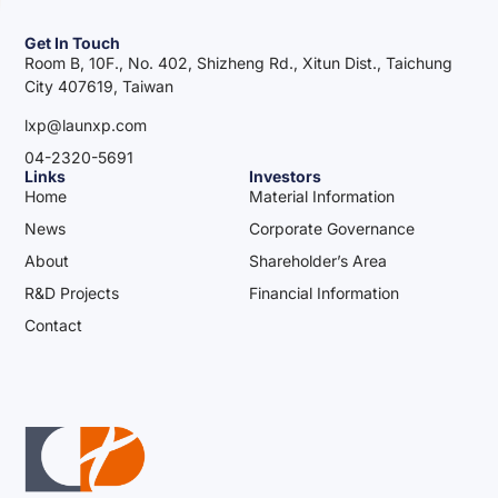
Get In Touch
Room B, 10F., No. 402, Shizheng Rd., Xitun Dist., Taichung
City 407619, Taiwan
lxp@launxp.com
04-2320-5691
Links
Investors
Home
Material Information
News
Corporate Governance
About
Shareholder’s Area
R&D Projects
Financial Information
Contact