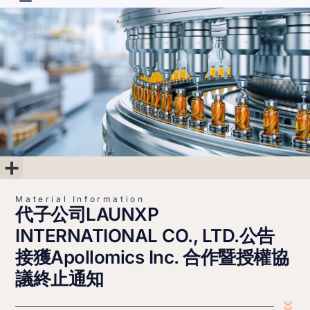
R&D Projects
Material Information
Corporate Governance
Shareholder’s Area
Financial Information
Material Information
代子公司LAUNXP
INTERNATIONAL CO., LTD.公告
接獲Apollomics Inc. 合作暨授權協
議終止通知