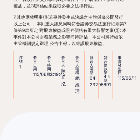
權益，並視評估結果採取必要之法律行動。
7.其他應敘明事項(若事件發生或決議之主體係屬公開發行
以上公司， 本則重大訊息同時符合證券交易法施行細則第7
條第9款所定 對股東權益或證券價格有重大影響之事項): 本
事件對本公司財務業務之影響尚待評估，本公司將持續依
主管機關規定辦理 公告申報，以維護股東權益。
序
發
發
發
發
發
符
事
號
言
言
言
言
言
合
實
日
時
人
人
人
條
發
1
期
間
職
電
款
生
陳
稱
話
第
日
115/06/11
23:19:45
44
丘
總
04-
115/06/11
款
泓
經
23205691
理