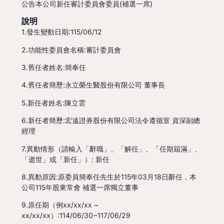
公告本公司新任審計委員會委員(補選一席)
說明
1.發生變動日期:115/06/12
2.功能性委員會名稱:審計委員會
3.舊任者姓名:簡奉任
4.舊任者簡歷:永立榮生醫股份有限公司 董事長
5.新任者姓名:陳立雲
6.新任者簡歷:宏遠證券股份有限公司法令遵循室 資深副總
經理
7.異動情形（請輸入「辭職」、「解任」、「任期屆滿」、
「逝世」或「新任」）: 新任
8.異動原因:原委員簡奉任先生於115年03月18日辭任，本
公司115年股東常會 補選一席獨立董事
9.原任期（例xx/xx/xx ~
xx/xx/xx）:114/06/30~117/06/29