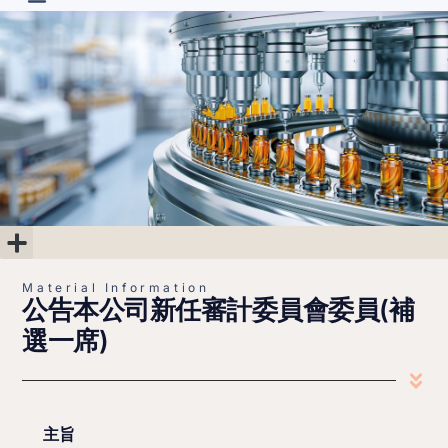
R&D Projects
Material Information
Corporate Governance
Shareholder’s Area
Financial Information
Material Information
公告本公司新任審計委員會委員(補
選一席)
主旨