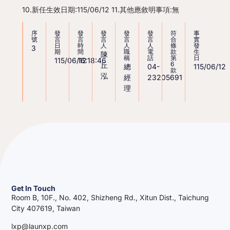
10.新任生效日期:115/06/12 11.其他應敘明事項:無
序
發
發
發
發
發
符
事
號
言
言
言
言
言
合
實
日
時
人
人
人
條
發
3
期
間
職
電
款
生
陳
稱
話
第
日
115/06/12
16:18:46
6
丘
總
04-
115/06/12
款
泓
經
23205691
理
Get In Touch
Room B, 10F., No. 402, Shizheng Rd., Xitun Dist., Taichung
City 407619, Taiwan
lxp@launxp.com