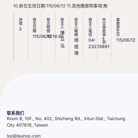
10.新任生效日期:115/06/12 11.其他應敘明事項:無
序
發
發
發
發
發
符
事
號
言
言
言
言
言
合
實
日
時
人
人
人
條
發
3
期
間
職
電
款
生
陳
稱
話
第
日
115/06/12
16:18:46
6
丘
總
04-
115/06/12
款
泓
經
23205691
理
联系我们
Room B, 10F., No. 402, Shizheng Rd., Xitun Dist., Taichung
City 407619, Taiwan
lxp@launxp.com