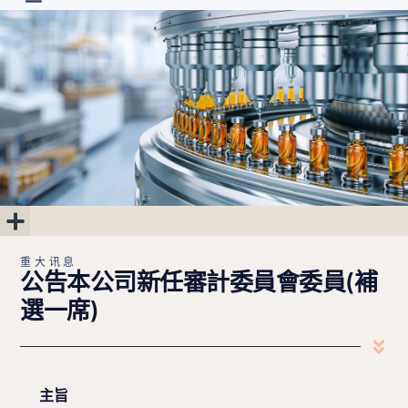
首页
最新消息
关于
研发进度
投资人专区
联系我们
简中
重大讯息
公司治理
股东专区
财务专区
重大讯息
公告本公司新任審計委員會委員(補
選一席)
主旨