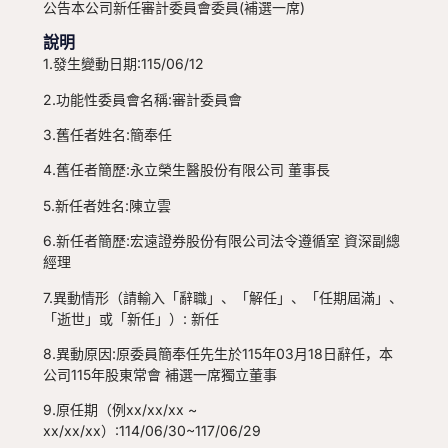
公告本公司新任審計委員會委員(補選一席)
說明
1.發生變動日期:115/06/12
2.功能性委員會名稱:審計委員會
3.舊任者姓名:簡奉任
4.舊任者簡歷:永立榮生醫股份有限公司 董事長
5.新任者姓名:陳立雲
6.新任者簡歷:宏遠證券股份有限公司法令遵循室 資深副總
經理
7.異動情形（請輸入「辭職」、「解任」、「任期屆滿」、
「逝世」或「新任」）: 新任
8.異動原因:原委員簡奉任先生於115年03月18日辭任，本
公司115年股東常會 補選一席獨立董事
9.原任期（例xx/xx/xx ~
xx/xx/xx）:114/06/30~117/06/29