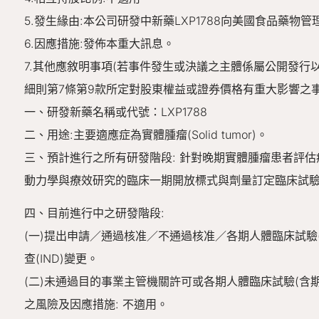
5.發生緣由:本公司研發中新藥LXP1788向美國食品藥物管理
6.因應措施:發佈本重大訊息。
7.其他應敘明事項(若事件發生或決議之主體係屬公開發
細則第7條第9款所定對股東權益或證券價格有重大影響之事
一、研發新藥名稱或代號：LXP1788
二、用途:主要適應症為實體腫瘤(Solid tumor)。
三、預計進行之所有研發階段: 針對晚期實體腫瘤患者評估癌
動力學與療效研究的臨床一期開放標式與劑量訂定臨床試
四、目前進行中之研發階段:
(一)提出申請／通過核准／不通過核准／各期人體臨床試驗
查(IND)變更。
(二)未通過目的事業主管機關許可或各期人體臨床試驗(含
之風險及因應措施: 不適用。