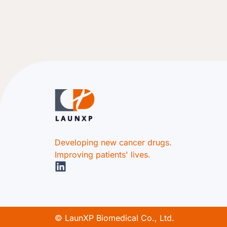
Developing new cancer drugs.
Improving patients' lives.
© LaunXP Biomedical Co., Ltd.