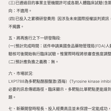
(三)已通過目的事業主管機關許可或各期人體臨床試驗(含
向：不適用。
(四)已投入之累積研發費用: 因涉及未來國際授權談判資
不揭露。
五、將再進行之下一研發階段:
(一)預計完成時間：送件申請美國食品藥物管理局(FDA)人
驗核可後開始執行臨床試驗。惟實際時程將依審查進度調
(二)預計應負擔之義務：無。
六、市場狀況:
LXP1788為多靶點酪胺酸激(酉每)（Tyrosine kinase 
必要的訊息傳遞路徑，臨床顯示，多靶點比單靶點更能達
題。
七、新藥開發時程長、投入經費高且並未保證一定能成功