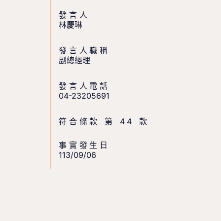
發言人
林慶琳
發言人職稱
副總經理
發言人電話
04-23205691
符合條款 第 44 款
事實發生日
113/09/06 ​