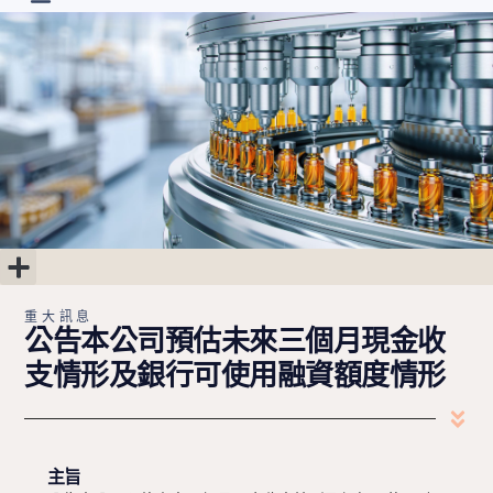
首頁
最新消息
關於朗齊
研發進度
投資人專區
聯絡我們
繁中
重大訊息
公司治理
股東專區
財務專區
重大訊息
公告本公司預估未來三個月現金收
支情形及銀行可使用融資額度情形
主旨