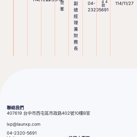
44
世
副
04-
114/11/27
款
峯
總
23205691
經
理
兼
財
務
長
聯絡我們
407619 台中市西屯區市政路402號10樓B室
lxp@launxp.com
04-2320-5691