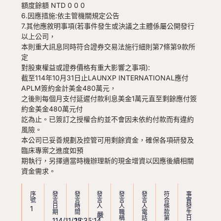
額度餘額 NTD 0 0 0
6.因應措施:依主管機關規定公告
7.其他應敘明事項(若事件發生或決議之主體係屬公開發行
以上公司，
本則重大訊息同時符合證券交易法施行細則第7條第9款所
定
對股東權益或證券價格有重大影響之事項):
截至114年10月31日止LAUNXP INTERNATIONAL應付
APLM簽約金計美金480萬元，
之後則每個月支付延遲付款利息美金1萬元直至剩餘應付簽
約金美金480萬元付
訖為止。已簽訂之授權合約並不會因未依約付款而有違約
風險。
本公司已妥善規劃及控管可用剩餘資金，確保各項研發及
臨床專案之進度如預
期執行，另擇適當時機辦理新的現金增資以因應後續相關
資金需求。
序
發
發
發
發
發
符
事
號
言
言
言
言
言
合
實
日
時
人
人
人
條
發
1
期
間
職
電
款
生
嚴
稱
話
第
日
114/11/27
15:35:14