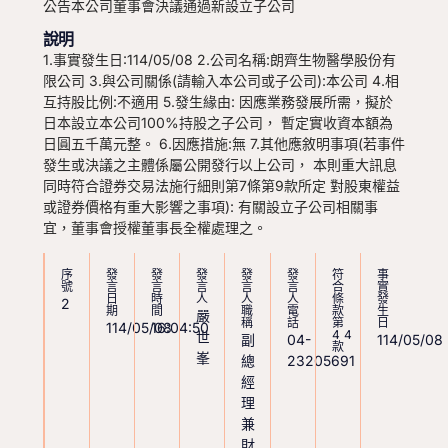
公告本公司董事會決議通過新設立子公司
說明
1.事實發生日:114/05/08 2.公司名稱:朗齊生物醫學股份有
限公司 3.與公司關係(請輸入本公司或子公司):本公司 4.相
互持股比例:不適用 5.發生緣由: 因應業務發展所需，擬於
日本設立本公司100%持股之子公司， 暫定實收資本額為
日圓五千萬元整。 6.因應措施:無 7.其他應敘明事項(若事件
發生或決議之主體係屬公開發行以上公司， 本則重大訊息
同時符合證券交易法施行細則第7條第9款所定 對股東權益
或證券價格有重大影響之事項): 有關設立子公司相關事
宜，董事會授權董事長全權處理之。
序
發
發
發
發
發
符
事
號
言
言
言
言
言
合
實
日
時
人
人
人
條
發
2
期
間
職
電
款
生
嚴
稱
話
第
日
114/05/08
16:04:50
44
世
副
04-
114/05/08
款
峯
總
23205691
經
理
兼
財