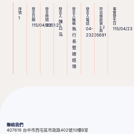
序
發
發
發
發
發
符
事
號
言
言
言
言
言
合
實
日
時
人
人
人
條
發
1
期
間
職
電
款
生
陳
稱
話
第
日
115/04/23
16:51:21
32
丘
執
04-
115/04/23
款
泓
行
23205691
長
暨
總
經
理
聯絡我們
407619 台中市西屯區市政路402號10樓B室