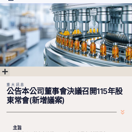
首頁
最新消息
關於朗齊
研發進度
投資人專區
聯絡我們
繁中
重大訊息
公司治理
股東專區
財務專區
重大訊息
公告本公司董事會決議召開115年股
東常會(新增議案)
主旨