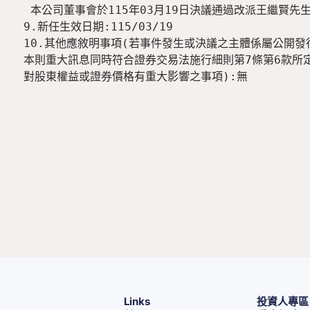
 本公司董事會於115年03月19日決議通過改派王繼賢先生擔任日本子公司總經理

9.新任生效日期:115/03/19

10.其他應敘明事項(若事件發生或決議之主體係屬公開發
本則重大訊息同時符合證券交易法施行細則第7條第6款所定
對股東權益或證券價格有重大影響之事項):無
Links
投資人專區