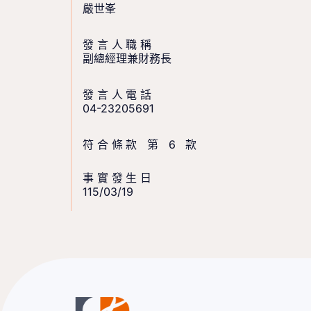
嚴世峯
發言人職稱
副總經理兼財務長
發言人電話
04-23205691
符合條款 第 6 款
事實發生日
115/03/19