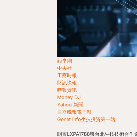
鉅亨網
中央社
工商時報
財訊快報
時報資訊
Money DJ
Yahoo 新聞
自立晚報電子報
Genet Info生技投資第一站
朗齊LXPA1788獲台北生技技術合