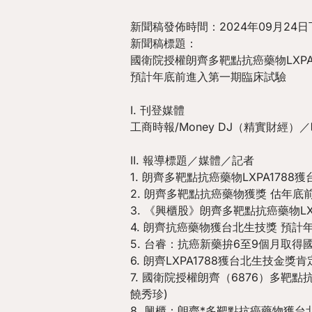
新聞稿發佈時間：2024年09月24日下
新聞稿標題：
國衛院授權朗齊多靶點抗癌藥物LXPA
預計年底前進入第一期臨床試驗
I. 刊登媒體
工商時報/Money DJ（精實財經）
II. 報導標題／媒體／記者
1. 朗齊多靶點抗癌藥物LXPA17
2. 朗齊多靶點抗癌藥物獲獎 估年底前
3. 《興櫃股》朗齊多靶點抗癌藥物L
4. 朗齊抗癌藥物獲台北生技獎 預
5. 台睿：抗癌新藥拚6至9個月取
6. 朗齊LXPA1788獲台北生技金
7. 國衛院授權朗齊（6876）多靶點抗
饒秀珍)
8. 興櫃：朗齊*多靶點抗癌藥物獲