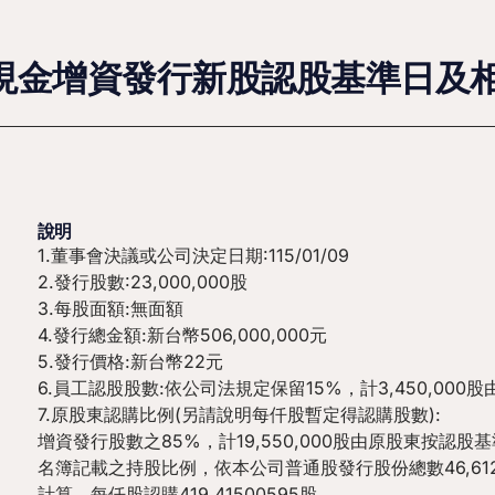
次現金增資發行新股認股基準日及
說明
1.董事會決議或公司決定日期:115/01/09
2.發行股數:23,000,000股
3.每股面額:無面額
4.發行總金額:新台幣506,000,000元
5.發行價格:新台幣22元
6.員工認股股數:依公司法規定保留15%，計3,450,000
7.原股東認購比例(另請說明每仟股暫定得認購股數):
增資發行股數之85%，計19,550,000股由原股東按認股
名簿記載之持股比例，依本公司普通股發行股份總數46,612
計算，每仟股認購419.41500595股。