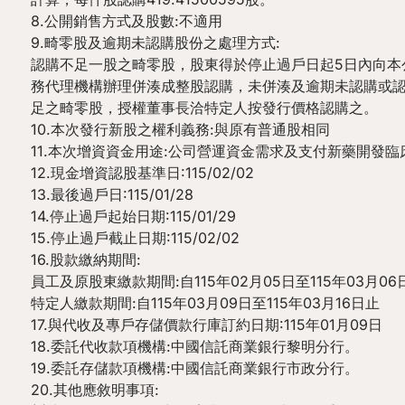
8.公開銷售方式及股數:不適用
9.畸零股及逾期未認購股份之處理方式:
認購不足一股之畸零股，股東得於停止過戶日起5日內向本
務代理機構辦理併湊成整股認購，未併湊及逾期未認購或
足之畸零股，授權董事長洽特定人按發行價格認購之。
10.本次發行新股之權利義務:與原有普通股相同
11.本次增資資金用途:公司營運資金需求及支付新藥開發臨
12.現金增資認股基準日:115/02/02
13.最後過戶日:115/01/28
14.停止過戶起始日期:115/01/29
15.停止過戶截止日期:115/02/02
16.股款繳納期間:
員工及原股東繳款期間:自115年02月05日至115年03月06
特定人繳款期間:自115年03月09日至115年03月16日止
17.與代收及專戶存儲價款行庫訂約日期:115年01月09日
18.委託代收款項機構:中國信託商業銀行黎明分行。
19.委託存儲款項機構:中國信託商業銀行市政分行。
20.其他應敘明事項: