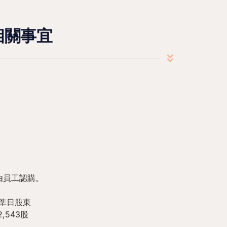
相關事宜
股由員工認購。
基準日股東
,543股