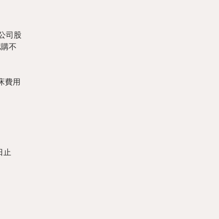
公司股
認購不
床費用
日止