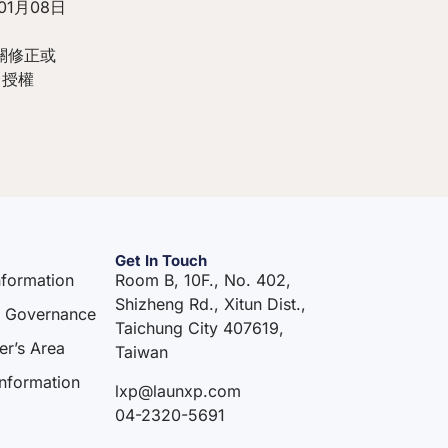
1月08日
關修正或
，授權
Get In Touch
nformation
Room B, 10F., No. 402,
Shizheng Rd., Xitun Dist.,
e Governance
Taichung City 407619,
er’s Area
Taiwan
Information
lxp@launxp.com
04-2320-5691