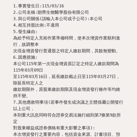
1.事實發生日:115/03/16

2.公司名稱:朗齊生物醫學股份有限公司

3.與公司關係(請輸入本公司或子公司):本公司

4.相互持股比例:不適用

5.發生緣由:

為給予特定人充裕作業準備時間，使本次增資作業順利進
行，故調整本

次現金增資發行普通股之特定人繳款期間，其餘無變動。

6.因應措施:

本公司115年第一次現金增資原訂定之特定人繳款期間為
115年03月09日

至115年03月16日，延長繳款截止日至115年03月27日，
除延長特定人之

繳款期限外，原股東繳款期限及現金增資發行條件等均維
持不變。

7.其他應敘明事項(若事件發生或決議之主體係屬公開發行
以上公司，

本則重大訊息同時符合證券交易法施行細則第7條第9款所
定

對股東權益或證券價格有重大影響之事項):

本次增資發行之重要內容，包括資金來源、計畫項目、預