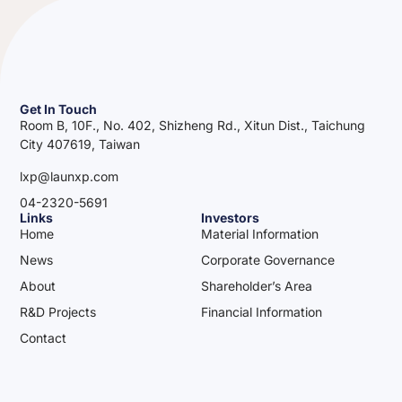
Get In Touch
Room B, 10F., No. 402, Shizheng Rd., Xitun Dist., Taichung
City 407619, Taiwan
lxp@launxp.com
04-2320-5691
Links
Investors
Home
Material Information
News
Corporate Governance
About
Shareholder’s Area
R&D Projects
Financial Information
Contact