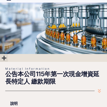
R&D Projects
Material Information
Corporate Governance
Shareholder’s Area
Financial Information
Material Information
公告本公司115年第一次現金增資延
長特定人 繳款期限
說明