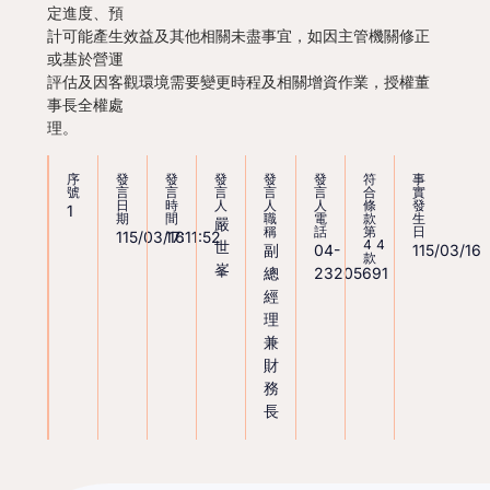
定進度、預

計可能產生效益及其他相關未盡事宜，如因主管機關修正
或基於營運

評估及因客觀環境需要變更時程及相關增資作業，授權董
事長全權處

理。
序
發
發
發
發
發
符
事
號
言
言
言
言
言
合
實
日
時
人
人
人
條
發
1
期
間
職
電
款
生
嚴
稱
話
第
日
115/03/16
17:11:52
44
世
副
04-
115/03/16
款
峯
總
23205691
經
理
兼
財
務
長