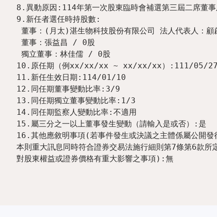
8.異動原因:114年第一次股東臨時會補選第三屆二席董事
9.新任者選任時持股數:

 董事：(月太)湛生物科技股份有限公司 法人代表人：顧啟東 / 343,800股

 董事：張益昌 / 0股

 獨立董事：林佳儒 / 0股

10.原任期（例xx/xx/xx ~ xx/xx/xx）:111/05/27~
11.新任生效日期:114/01/10

12.同任期董事變動比率:3/9

13.同任期獨立董事變動比率:1/3

14.同任期監察人變動比率:不適用

15.屬三分之一以上董事發生變動（請輸入是或否）:是

16.其他應敘明事項(若事件發生或決議之主體係屬公開發
本則重大訊息同時符合證券交易法施行細則第7條第6款所定
對股東權益或證券價格有重大影響之事項):無