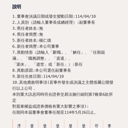
說明
1.董事會決議日期或發生變動日期:114/04/10

2.人員別（請輸入董事長或總經理）:副董事長

3.舊任者姓名:無

4.舊任者簡歷:無

5.新任者姓名:楊仁德

6.新任者簡歷:本公司董事

7.異動情形（請輸入「辭職」、「解任」、「任期屆
滿」、「職務調整」、「資遣」、

「退休」、「逝世」或「新任」）:新任

8.異動原因:本公司選任副董事長

9.新任生效日期:114/04/10

10.其他應敘明事項(若事件發生或決議之主體係屬公開發
行以上公司，

本則重大訊息同時符合證券交易法施行細則第7條第6款所
定

對股東權益或證券價格有重大影響之事項):

任期同本屆董事會董事任期至114年5月26日止。
序
發
發
發
發
發
符
事