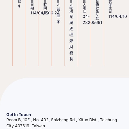
號
言
言
言
言
言
合
實
日
時
人
人
人
條
發
4
期
間
職
電
款
生
嚴
稱
話
第
日
114/04/10
16:16:24
6
世
副
04-
114/04/10
款
峯
總
23205691
經
理
兼
財
務
長
Get In Touch
Room B, 10F., No. 402, Shizheng Rd., Xitun Dist., Taichung
City 407619, Taiwan