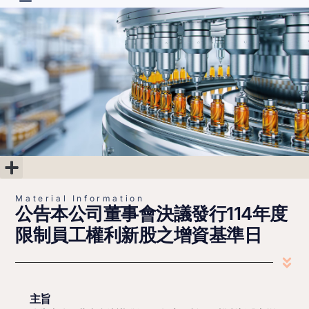
R&D Projects
Material Information
Corporate Governance
Shareholder’s Area
Financial Information
Material Information
公告本公司董事會決議發行114年度
限制員工權利新股之增資基準日
主旨