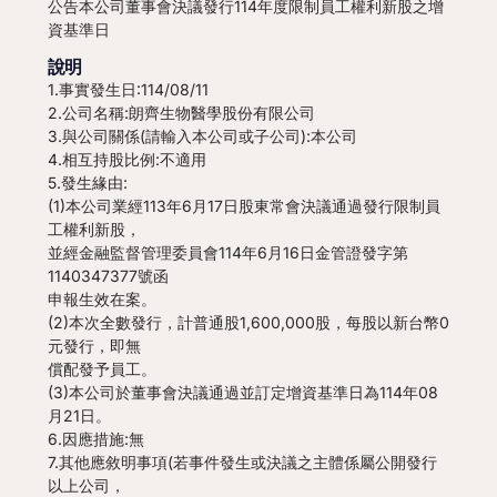
公告本公司董事會決議發行114年度限制員工權利新股之增
資基準日
說明
1.事實發生日:114/08/11
2.公司名稱:朗齊生物醫學股份有限公司
3.與公司關係(請輸入本公司或子公司):本公司
4.相互持股比例:不適用
5.發生緣由:
(1)本公司業經113年6月17日股東常會決議通過發行限制員
工權利新股，
並經金融監督管理委員會114年6月16日金管證發字第
1140347377號函
申報生效在案。
(2)本次全數發行，計普通股1,600,000股，每股以新台幣0
元發行，即無
償配發予員工。
(3)本公司於董事會決議通過並訂定增資基準日為114年08
月21日。
6.因應措施:無
7.其他應敘明事項(若事件發生或決議之主體係屬公開發行
以上公司，