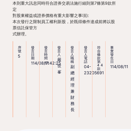
本則重大訊息同時符合證券交易法施行細則第7條第9款所
定
對股東權益或證券價格有重大影響之事項):
本次發行之限制員工權利新股，於既得條件達成前將以股
票信託保管方
式辦理。
序
發
發
發
發
發
符
事
號
言
言
言
言
言
合
實
日
時
人
人
人
條
發
5
期
間
職
電
款
生
嚴
稱
話
第
日
114/08/11
17:42:25
44
世
副
04-
114/08/11
款
峯
總
23205691
經
理
兼
財
務
長