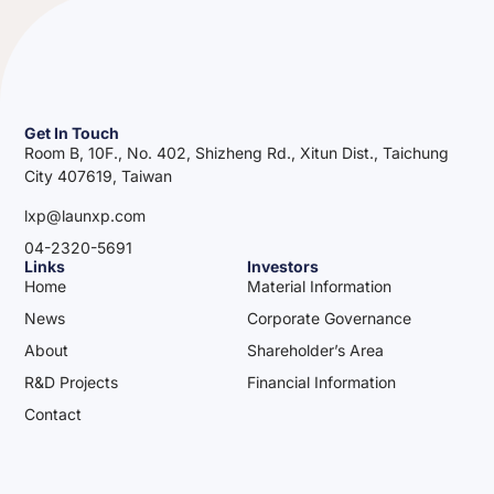
Get In Touch
Room B, 10F., No. 402, Shizheng Rd., Xitun Dist., Taichung
City 407619, Taiwan
lxp@launxp.com
04-2320-5691
Links
Investors
Home
Material Information
News
Corporate Governance
About
Shareholder’s Area
R&D Projects
Financial Information
Contact