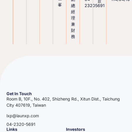
款
峯
總
23205691
經
理
兼
財
務
Get In Touch
Room B, 10F., No. 402, Shizheng Rd., Xitun Dist., Taichung
City 407619, Taiwan
lxp@launxp.com
04-2320-5691
Links
Investors