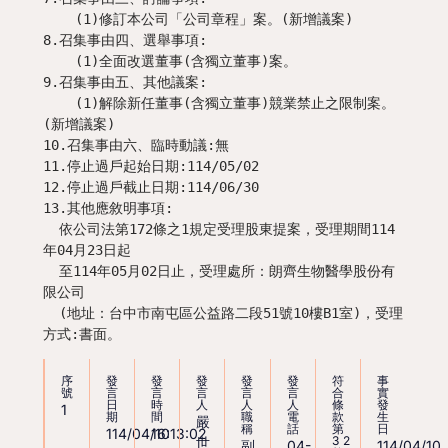
    (1)修訂本公司「公司章程」案。(新增議案)

8.召集事由四、選舉事項:

    (1)全面改選董事(含獨立董事)案。

9.召集事由五、其他議案:

    (1)解除新任董事(含獨立董事)競業禁止之限制案。
(新增議案)

10.召集事由六、臨時動議:無

11.停止過戶起始日期:114/05/02

12.停止過戶截止日期:114/06/30

13.其他應敘明事項:

  依公司法第172條之1規定受理股東提案，受理期間114
年04月23日起

  至114年05月02日止，受理處所：朗齊生物醫學股份有
限公司

  (地址：台中市南屯區公益路二段51號10樓B1室)，受理
方式:書面。
序
發
發
發
發
發
符
事
號
言
言
言
言
言
合
實
日
時
人
人
人
條
發
1
期
間
職
電
款
生
嚴
稱
話
第
日
114/04/10
16:13:02
32
世
副
04-
114/04/10