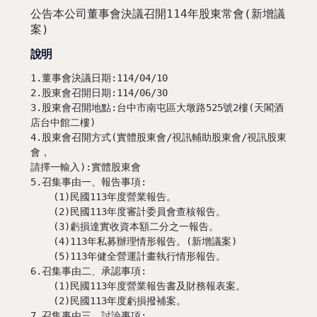
公告本公司董事會決議召開114年股東常會(新增議
案)
說明
1.董事會決議日期:114/04/10

2.股東會召開日期:114/06/30

3.股東會召開地點:台中市南屯區大墩路525號2樓(天閣酒
店台中館二樓)

4.股東會召開方式(實體股東會/視訊輔助股東會/視訊股東
會，

請擇一輸入):實體股東會

5.召集事由一、報告事項:

    (1)民國113年度營業報告。

    (2)民國113年度審計委員會查核報告。

    (3)虧損達實收資本額二分之一報告。

    (4)113年私募辦理情形報告。(新增議案)

    (5)113年健全營運計畫執行情形報告。

6.召集事由二、承認事項:

    (1)民國113年度營業報告書及財務報表案。

    (2)民國113年度虧損撥補案。

7.召集事由三、討論事項:
