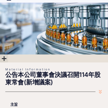
R&D Projects
Material Information
Corporate Governance
Shareholder’s Area
Financial Information
Material Information
公告本公司董事會決議召開114年股
東常會(新增議案)
主旨