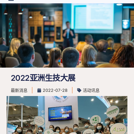
首页
最新消息
关于
研发进度
投资人专区
联系我们
简中
2022亚洲生技大展
最新消息
2022-07-28
活动讯息