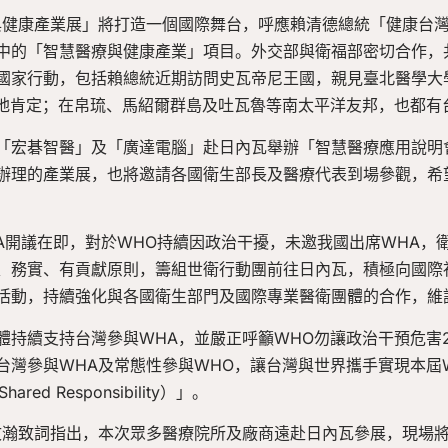
與健康產業展」將打造一個國際舞台，呼應賴清德總統「健康台
中的「智慧醫療與健康產業」項目。外交部與衛福部密切合作，
國家行動，包括賴總統近期訪問史瓦帝尼王國，親見臺北醫學大
當地肯定；在帛琉、馬紹爾群島及吐瓦魯等南太平洋友邦，也都有
「宏碁智醫」及「廣達電腦」赴日內瓦舉辦「智慧醫療應用說明
辦理的產業展，也將邀請各國衛生部長及醫療代表到場參觀，希
HA開議在即，對於WHO持續因政治干擾，未邀我國出席WHA，
、務實、有貢獻原則，籌組世衛行動團前往日內瓦，積極向國際
活動，持續強化與各國衛生部門及國際專業醫衛團體的合作，維
持續支持台灣參與WHA，並嚴正呼籲WHO勿讓政治干預危害2
台灣參與WHA及常態性參與WHO，讓台灣與世界攜手實現本屆
Shared Responsibility）」。
文瀚致詞指出，本次眾多醫療院所及廠商遠赴日內瓦參展，現場