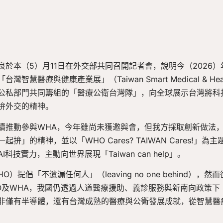
於本（5）月11日在外交部共同召開記者會，說明今（2026
醫療與健康產業展」（Taiwan Smart Medical & Heal
公私部門共同籌組的「醫療公衛台灣隊」，向全球展示台灣將科技
拚外交的精神。
續推動參與WHA，今年雖尚未獲邀與會，但我方採取創新做法，
精神，並以「WHO Cares? TAIWAN Cares!」為主題、以「C
技實力，主動向世界展現「Taiwan can help」。
提倡「不遺漏任何人」（leaving no one behind）
O及WHA，我國仍透過人道醫療援助、義診服務與新南向政策下
非僅有半導體，還有台灣成熟的醫療與公衛發展成就，從智慧醫療