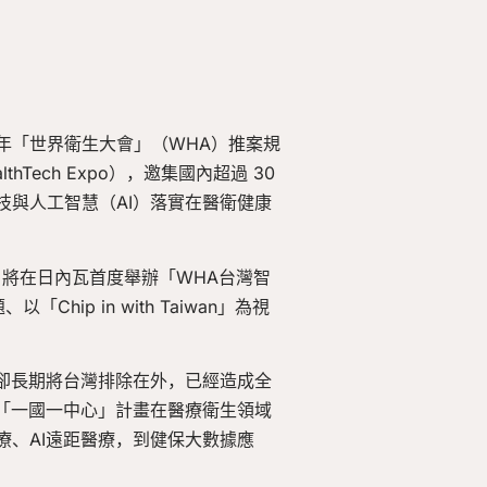
）年「世界衛生大會」（WHA）推案規
thTech Expo），邀集國內超過 30
與人工智慧（AI）落實在醫衛健康
將在日內瓦首度舉辦「WHA台灣智
hip in with Taiwan」為視
，然而卻長期將台灣排除在外，已經造成全
「一國一中心」計畫在醫療衛生領域
、AI遠距醫療，到健保大數據應