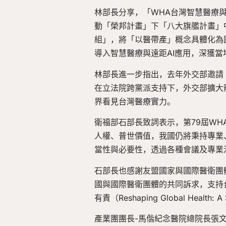
林部長分享，「WHA台灣智慧醫療
動「榮邦計畫」下「八大旗艦計畫」
組」，將「以醫帶產」概念具體化為
導入智慧醫療與遠距AI應用，深獲
林部長進一步指出，去年外交部邀請
在立法院跨黨派支持下，外交部擴大
界看見台灣醫療實力。
衛福部石部長致詞表示，第79屆W
人權、普世價值，我國仍將秉持專業
當性與必要性，透過各種會議及專業
石部長也感謝友盟國家與國際醫衛團體
國與國際醫衛團體的共同訴求，支持
有責（Reshaping Global Health: A 
產業團團長-馬偕紀念醫院總院長張