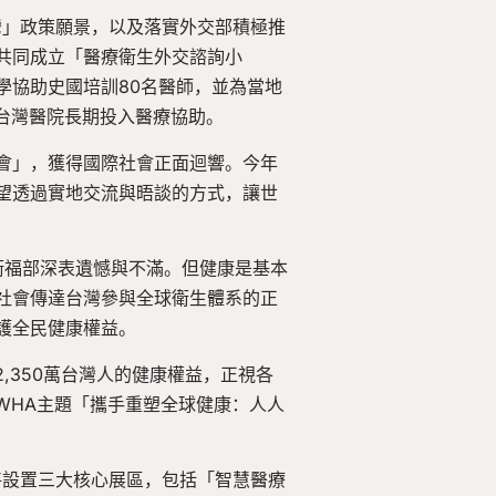
灣」政策願景，以及落實外交部積極推
共同成立「醫療衛生外交諮詢小
學協助史國培訓80名醫師，並為當地
台灣醫院長期投入醫療協助。
會」，獲得國際社會正面迴響。今年
望透過實地交流與晤談的方式，讓世
衛福部深表遺憾與不滿。但健康是基本
社會傳達台灣參與全球衛生體系的正
護全民健康權益。
,350萬台灣人的健康權益，正視各
WHA主題「攜手重塑全球健康：人人
將設置三大核心展區，包括「智慧醫療