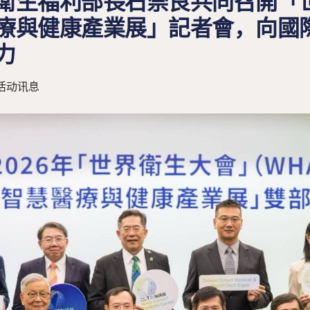
衛生福利部長石崇良共同召開「
療與健康產業展」記者會，向國
力
活动讯息