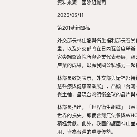
資料來源：國際組織司
2026/05/11
第201號新聞稿
外交部長林佳龍與衛生福利部長石崇良
畫，以及外交部將在日內瓦首度舉辦「台灣智慧
家尖端醫療院所與企業代表參展，藉
產業的成果，彰顯我國公私協力一起
林部長致詞表示，外交部與衛福部持
慧醫療與健康產業展」，凸顯「台灣一起拚」的
覺主軸，呈現台灣領銜全球的晶片與AI科
林部長指出，「世界衛生組織」（WHO）
世界的損失。即使台灣無法參與WH
積極貢獻。此外，我國的護國神山並
用，皆為台灣的重要優勢。