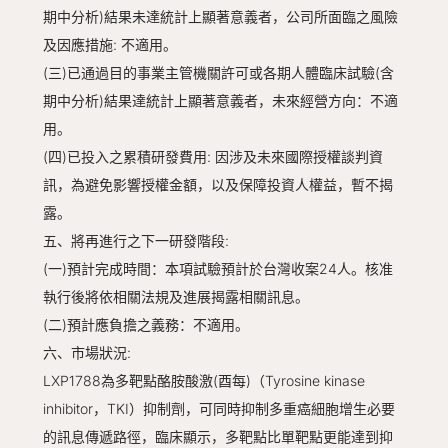
期中分析)結果未達統計上顯著意義者，公司所面臨之風險
及因應措施: 不適用。
(三)已通過目的事業主管機關許可或各期人體臨床試驗(含
期中分析)結果達統計上顯著意義者，未來經營方向：不適
用。
(四)已投入之累積研發費用: 因涉及未來國際授權談判資
訊，為避免影響授權金額，以及保障投資人權益，暫不揭
露。
五、將再進行之下一研發階段:
(一)預計完成時間：本項試驗預計於台灣收案24人。核准
執行後將依相關法規及進展揭露相關訊息。
(二)預計應負擔之義務：不適用。
六、市場狀況:
LXP1788為多靶點酪胺酸激(酉每)（Tyrosine kinase
inhibitor，TKI）抑制劑，可同時抑制多重癌細胞增生必要
的訊息傳遞路徑，臨床顯示，多靶點比單靶點更能達到抑