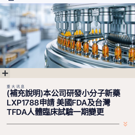
首页
最新消息
关于
研发进度
投资人专区
联系我们
简中
重大讯息
公司治理
股东专区
财务专区
重大讯息
(補充說明)本公司研發小分子新藥
LXP1788申請 美國FDA及台灣
TFDA人體臨床試驗一期變更