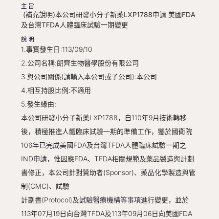
主旨
(補充說明)本公司研發小分子新藥LXP1788申請 美國FDA
及台灣TFDA人體臨床試驗一期變更
說明
1.事實發生日:113/09/10
2.公司名稱:朗齊生物醫學股份有限公司
3.與公司關係(請輸入本公司或子公司):本公司
4.相互持股比例:不適用
5.發生緣由:
本公司研發小分子新藥LXP1788，自110年9月技術轉移
後，積極推進人體臨床試驗一期的準備工作，鑒於國衛院
106年已完成美國FDA及台灣TFDA人體臨床試驗一期之
IND申請，惟因應FDA、TFDA相關規範及藥品製造與計劃
書修正，本公司針對贊助者(Sponsor)、藥品化學製造與管
制(CMC)、試驗
計劃書(Protocol)及試驗醫療機構等事項進行變更，並於
113年07月19日向台灣TFDA及113年09月06日向美國FDA