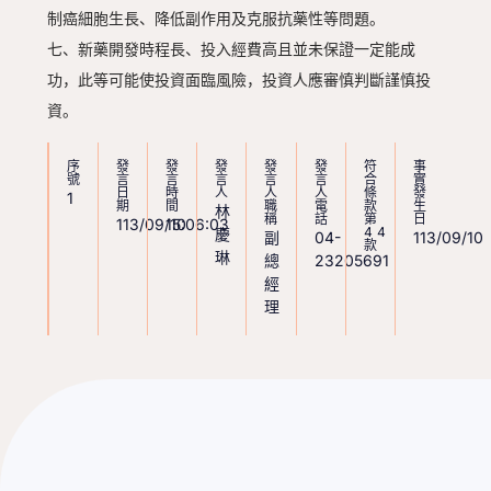
制癌細胞生長、降低副作用及克服抗藥性等問題。
七、新藥開發時程長、投入經費高且並未保證一定能成
功，此等可能使投資面臨風險，投資人應審慎判斷謹慎投
資。
序
發
發
發
發
發
符
事
號
言
言
言
言
言
合
實
日
時
人
人
人
條
發
1
期
間
職
電
款
生
林
稱
話
第
日
113/09/10
15:06:03
44
慶
副
04-
113/09/10
款
琳
總
23205691
經
理