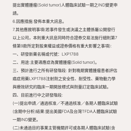
提出實體腫瘤(Solid tumor)人體臨床試驗一期之IND變更申
請。
6.因應措施:發佈本重大訊息。
7.其他應敘明事項(若事件發生或決議之主體係屬公開發行
以上公司，本則重大訊息同時符合證券交易法施行細則第7
條第9款所定對股東權益或證券價格有重大影響之事項):
一、研發新藥名稱或代號：LXP1788
二、用途:主要適應症為實體腫瘤(Solid tumor)。
三、預計進行之所有研發階段: 針對晚期實體腫瘤患者評估
癌症用藥LXP1788注射劑之安全性、耐受性、藥物動力學
與療效研究的臨床一期開放標式與劑量訂定臨床試驗。
四、目前進行中之研發階段:
(一)提出申請／通過核准／不通過核准／各期人體臨床試驗
(含期中分析)結果:提出美國FDA及台灣TFDA人體臨床試驗
一期IND變更。
(二)未通過目的事業主管機關許可或各期人體臨床試驗(含