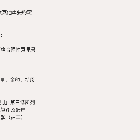
其他重要約定



格合理性意見書

量、金額、持股

則」第三條所列

資產及歸屬

（註二）:
