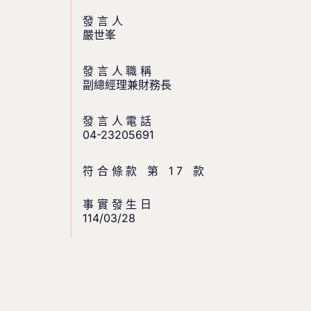
發言人
嚴世峯
發言人職稱
副總經理兼財務長
發言人電話
04-23205691
符合條款 第 17 款
事實發生日
114/03/28