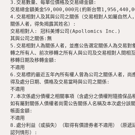
3.交易數量、每單位價格及交易總金額:

交易總金額美金59,000,000元(約新台幣1,956,440,00
4.交易相對人及其與公司之關係（交易相對人如屬自然人，
關係人者，得免揭露其姓名）:

交易相對人: 冠科美博公司(Apollomics Inc.)

其與公司之關係:無

5.交易相對人為關係人者，並應公告選定關係人為交易對象
轉之所有人、前次移轉之所有人與公司及交易相對人間相互
移轉日期及移轉金額:

不適用

6.交易標的最近五年內所有權人曾為公司之關係人者，尚應
得及處分日期、價格及交易當時與公司之關係:

不適用

7.本次係處分債權之相關事項（含處分之債權附隨擔保品種
如有屬對關係人債權者尚需公告關係人名稱及本次處分該關
帳面金額:

不適用

8.處分利益（或損失）（取得有價證券者不適用）（原遞延
認列情形）:
