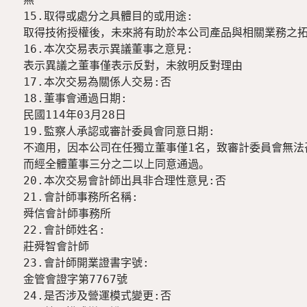
15.取得或處分之具體目的或用途:

取得技術授權後，未來將有助於本公司產品與相關業務之拓
16.本次交易表示異議董事之意見:

表示異議之董事僅表示反對，未敘明反對理由

17.本次交易為關係人交易:否

18.董事會通過日期:

民國114年03月28日

19.監察人承認或審計委員會同意日期:

不適用，因本公司在任獨立董事僅1名，致審計委員會無法召
而經全體董事三分之二以上同意通過。

20.本次交易會計師出具非合理性意見:否

21.會計師事務所名稱:

舜信會計師事務所

22.會計師姓名:

莊舜智會計師

23.會計師開業證書字號:

金管會證字第7767號

24.是否涉及營運模式變更:否
