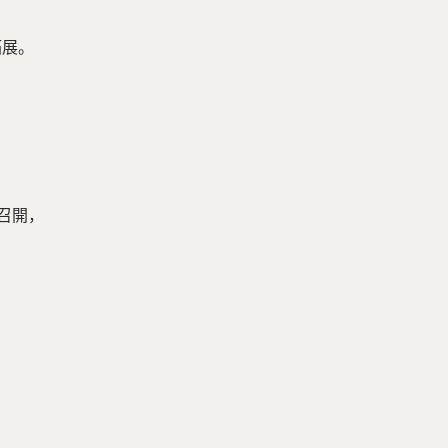
展。

開，
