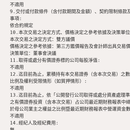
不適用

9.交付或付款條件（含付款期間及金額）、契約限制條款及
事項:

依合約規定

10.本次交易之決定方式、價格決定之參考依據及決策單位:
本次交易之決定方式：雙方議價

價格決定之參考依據：第三方鑑價報告及會計師出具交易價
決策單位：董事會決議

11.取得或處分有價證券標的公司每股淨值:

不適用

12.迄目前為止，累積持有本交易證券（含本次交易）之數
比例及權利受限情形（如質押情形）:

不適用

13.迄目前為止，依「公開發行公司取得或處分資產處理準
之有價證券投資（含本次交易）占公司最近期財務報表中總
於母公司業主之權益之比例暨最近期財務報表中營運資金數額
不適用

14.經紀人及經紀費用:

無
