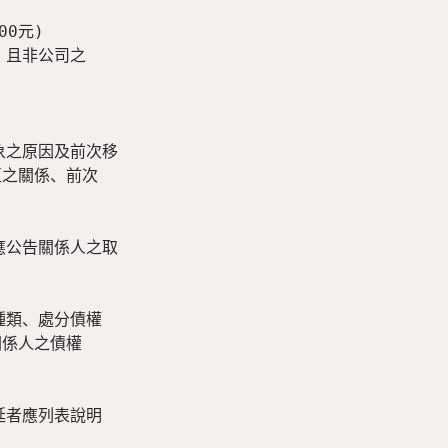
0元)

且非公司之

之原因及前次移

之關係、前次

公告關係人之取

類、處分債權

係人之債權

者應列表說明
