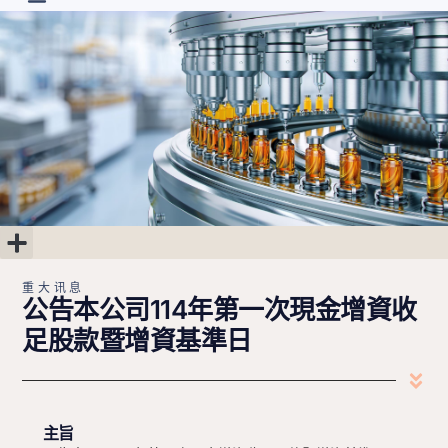
首页
最新消息
关于
研发进度
投资人专区
联系我们
简中
重大讯息
公司治理
股东专区
财务专区
重大讯息
公告本公司114年第一次現金增資收
足股款暨增資基準日
主旨