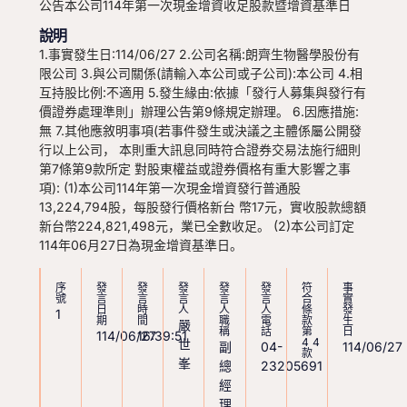
公告本公司114年第一次現金增資收足股款暨增資基準日
說明
1.事實發生日:114/06/27 2.公司名稱:朗齊生物醫學股份有
限公司 3.與公司關係(請輸入本公司或子公司):本公司 4.相
互持股比例:不適用 5.發生緣由:依據「發行人募集與發行有
價證券處理準則」辦理公告第9條規定辦理。 6.因應措施:
無 7.其他應敘明事項(若事件發生或決議之主體係屬公開發
行以上公司， 本則重大訊息同時符合證券交易法施行細則
第7條第9款所定 對股東權益或證券價格有重大影響之事
項): (1)本公司114年第一次現金增資發行普通股
13,224,794股，每股發行價格新台 幣17元，實收股款總額
新台幣224,821,498元，業已全數收足。 (2)本公司訂定
114年06月27日為現金增資基準日。
序
發
發
發
發
發
符
事
號
言
言
言
言
言
合
實
日
時
人
人
人
條
發
1
期
間
職
電
款
生
嚴
稱
話
第
日
114/06/27
16:39:51
44
世
副
04-
114/06/27
款
峯
總
23205691
經
理