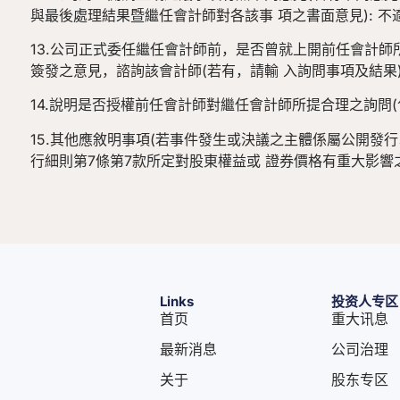
與最後處理結果暨繼任會計師對各該事 項之書面意見): 不
13.公司正式委任繼任會計師前，是否曾就上開前任會計師
簽發之意見，諮詢該會計師(若有，請輸 入詢問事項及結果)
14.說明是否授權前任會計師對繼任會計師所提合理之詢問(
15.其他應敘明事項(若事件發生或決議之主體係屬公開發
行細則第7條第7款所定對股東權益或 證券價格有重大影響之
Links
投资人专区
首页
重大讯息
最新消息
公司治理
关于
股东专区