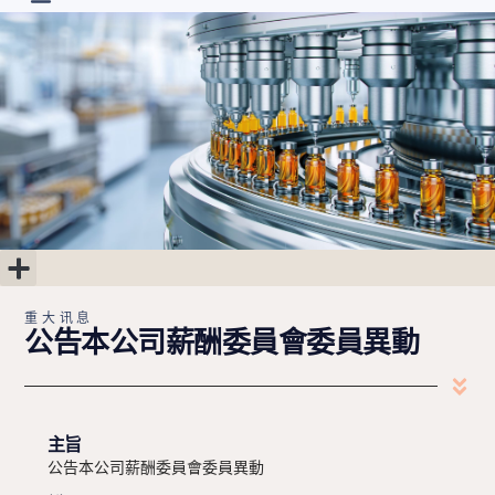
首页
最新消息
关于
研发进度
投资人专区
联系我们
简中
重大讯息
公司治理
股东专区
财务专区
重大讯息
公告本公司薪酬委員會委員異動
主旨
公告本公司薪酬委員會委員異動