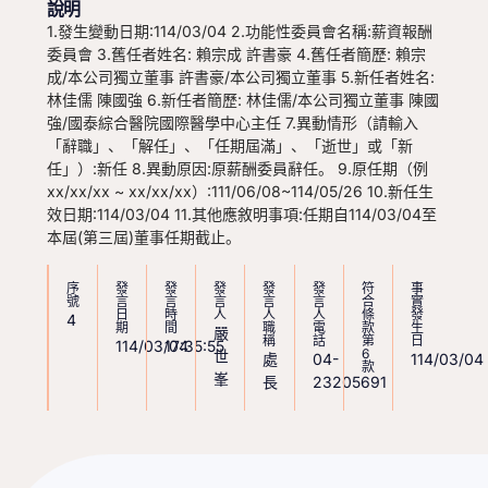
說明
1.發生變動日期:114/03/04 2.功能性委員會名稱:薪資報酬
委員會 3.舊任者姓名: 賴宗成 許書豪 4.舊任者簡歷: 賴宗
成/本公司獨立董事 許書豪/本公司獨立董事 5.新任者姓名:
林佳儒 陳國強 6.新任者簡歷: 林佳儒/本公司獨立董事 陳國
強/國泰綜合醫院國際醫學中心主任 7.異動情形（請輸入
「辭職」、「解任」、「任期屆滿」、「逝世」或「新
任」）:新任 8.異動原因:原薪酬委員辭任。 9.原任期（例
xx/xx/xx ~ xx/xx/xx）:111/06/08~114/05/26 10.新任生
效日期:114/03/04 11.其他應敘明事項:任期自114/03/04至
本屆(第三屆)董事任期截止。
序
發
發
發
發
發
符
事
號
言
言
言
言
言
合
實
日
時
人
人
人
條
發
4
期
間
職
電
款
生
嚴
稱
話
第
日
114/03/04
17:35:55
6
世
處
04-
114/03/04
款
峯
長
23205691