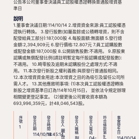
公告本公司董事會決議員工認股權憑證轉換普通股增資基
準日
說明
1.董事會決議日期:114/10/14 2.增資資金來源:員工認股權憑
證執行轉換。 3.發行股數(如屬盈餘或公積轉增資，則不含
配發給員工部分):187,000股 4.每股面額:無面額 5.發行總
金額:2,394,909元 6.發行價格:12.807元 7.員工認購股數
或配發金額:187,000股 8.公開銷售股數:不適用。 9.原股東
認購或無償配發比例(請註明暫定每仟股認購或配發股數):
不適用。 10.畸零股及逾期未認購股份之處理方式:不適
用。 11.本次發行新股之權利義務:與原發行普通股相同。
12.本次增資資金用途:本次增資之目的為吸引及留任公司所
需人才。 13.其他應敘明事項: (1)本次員工認股權憑證轉換
新股之增資基準日訂為114年10月15日， 並依法令規定辦理
相關變更登記事宜。 (2)變更後公司實收資本額為
693,996,359元，計48,046,543股。
序
發
發
發
發
發
符
事
號
言
言
言
言
言
合
實
日
時
人
人
人
條
發
1
期
間
職
電
款
生
嚴
稱
話
第
日
114/10/14
15:45:14
9
世
副
04-
114/10/14