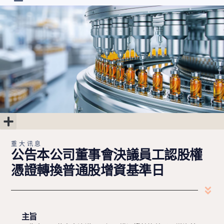
首页
最新消息
关于
研发进度
投资人专区
联系我们
简中
重大讯息
公司治理
股东专区
财务专区
重大讯息
公告本公司董事會決議員工認股權
憑證轉換普通股增資基準日
主旨