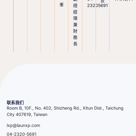
款
峯
總
23205691
經
理
兼
財
務
長
联系我们
Room B, 10F., No. 402, Shizheng Rd., Xitun Dist., Taichung
City 407619, Taiwan
lxp@launxp.com
04-2320-5691