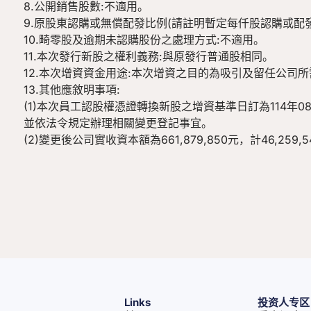
8.公開銷售股數:不適用。
9.原股東認購或無償配發比例(請註明暫定每仟股認購或配發
10.畸零股及逾期未認購股份之處理方式:不適用。
11.本次發行新股之權利義務:與原發行普通股相同。
12.本次增資資金用途:本次增資之目的為吸引及留任公司
13.其他應敘明事項:
(1)本次員工認股權憑證轉換新股之增資基準日訂為114年08
並依法令規定辦理相關變更登記事宜。
(2)變更後公司實收資本額為661,879,850元，計46,259,
Links
投资人专区