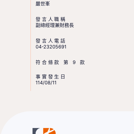
嚴世峯
發言人職稱
副總經理兼財務長
發言人電話
04-23205691
符合條款 第 9 款
事實發生日
114/08/11