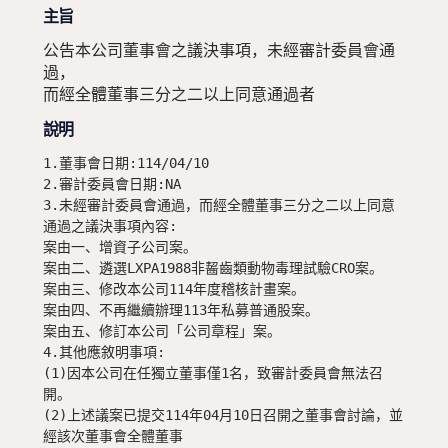
主旨
公告本公司董事會之議決事項，未經審計委員會通
過，

而經全體董事三分之二以上同意通過者
說明
1.董事會日期:114/04/10

2.審計委員會日期:NA

3.未經審計委員會通過，而經全體董事三分之二以上同意
通過之議決事項內容:

案由一、增資子公司案。

案由二、遴選LXPA1988非齧齒類動物毒理試驗CRO案。

案由三、修改本公司114年度稽核計畫案。

案由四、不再繼續辦理113年私募普通股案。

案由五、修訂本公司「公司章程」案。

4.其他應敘明事項:

(1)因本公司在任獨立董事僅1名，致審計委員會無法召
開。

(2)上述議案已提交114年04月10日召開之董事會討論，並
經該次董事會全體董事
