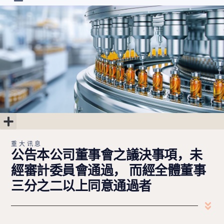
首页
最新消息
关于
研发进度
投资人专区
联系我们
简中
重大讯息
公司治理
股东专区
财务专区
重大讯息
公告本公司董事會之議決事項，未
經審計委員會通過， 而經全體董事
三分之二以上同意通過者