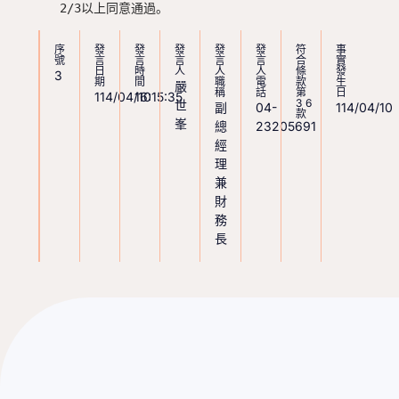
   2/3以上同意通過。
序
發
發
發
發
發
符
事
號
言
言
言
言
言
合
實
日
時
人
人
人
條
發
3
期
間
職
電
款
生
嚴
稱
話
第
日
114/04/10
16:15:35
36
世
副
04-
114/04/10
款
峯
總
23205691
經
理
兼
財
務
長